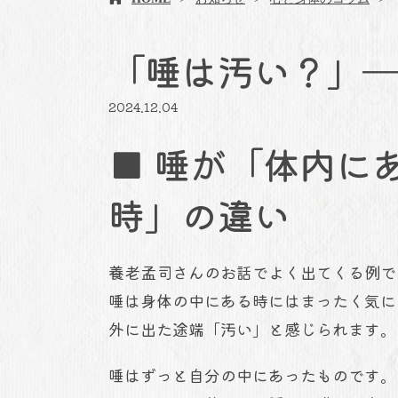
「唾は汚い？」
2024.12.04
■ 唾が「体内に
時」の違い
養老孟司さんのお話でよく出てくる例で
唾は身体の中にある時にはまったく気に
外に出た途端「汚い」と感じられます。
唾はずっと自分の中にあったものです。