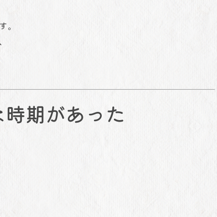
す。
、
な時期があった