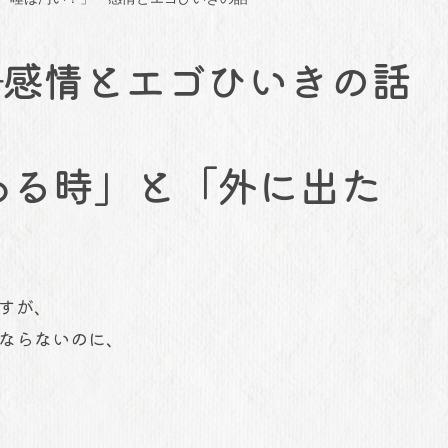
―感情とエゴひいきの話
ある時」と「外に出た
すが、
ならないのに、