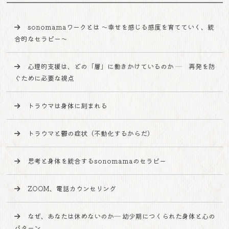
sonomamaワークとは 〜幸せを感じる感度を育てていく、統
合的なセラピー〜
心理的支援は、どの「層」に働きかけているのか ─ 再発を防
ぐために必要な視点
トラウマは身体に刻まれる
トラウマと鬱の症状（不動化するからだ）
思考と身体を統合するsonomamaのセラピー
ZOOM、電話カウンセリング
なぜ、あなたは休めないのか― 幼少期につくられた身体と心の
パターン