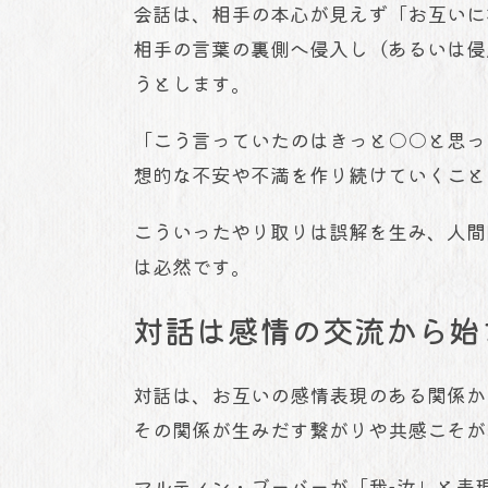
会話は、相手の本心が見えず「お互いに
相手の言葉の裏側へ侵入し（あるいは侵
うとします。
「こう言っていたのはきっと○○と思っ
想的な不安や不満を作り続けていくこと
こういったやり取りは誤解を生み、人間
は必然です。
対話は感情の交流から始
対話は、お互いの感情表現のある関係か
その関係が生みだす繋がりや共感こそが
マルティン・ブーバーが「我-汝」と表