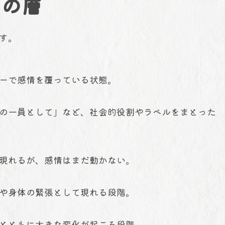
つの層
す。
ーで感情を覆っている状態。
の一員として」など、社会的役割やラベルをまとった
現れるが、感情はまだ動かない。
や身体の緊張として現れる段階。
とともに大きな変化が起こる段階。