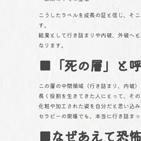
こうしたラベルを成長の証と信じ、そこ
す。
結果として行き詰まりや内破、外破へと
なります。
■「死の層」と
この層の中間領域（行き詰まり、内破）
長く役割を生きてきた人にとって、その
化粧や加工された姿を自分だと思い込み
セラピーの現場でも、本当に行き詰まっ
■なぜあえて恐