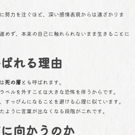
に努力を注ぐほど、深い感情表現からは遠ざかりま
進めず、本来の自己に触れられないまま生きることに
呼ばれる理由
は
死の層
とも呼ばれます。
ラベルを外すことは大きな恐怖を伴うからです。
、すっぴんになることを避ける心理に似ています。
たように言葉が出なくなる段階がこれです。
怖に向かうのか