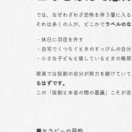
では、なぜわざわざ恐怖を伴う層に入る
それは多くの人が、どこかで
ラベルのな
・休日に羽目を外す
・自宅でくつろぐときのすっぴんの自分
・小さな子どもと接しているときの無邪
現実では役割の自分が努力を続けていて
るはずです。
この「役割と本音の間の葛藤」こそが苦
■セラピーの目的