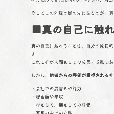
そしてこの外破の層の先にあるのが、真
■真の自己に触
真の自己に触れることは、自分の原初的
す。
これこそが人間としての成長・成熟であ
しかし、
他者からの評価が重視される社
・会社での肩書きや能力
・貯蓄額や年収
・母として、妻としての評価
・家系の中での立場