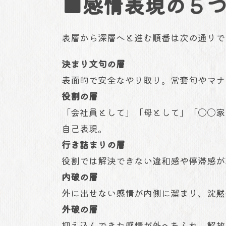
■感情表現の５
表層から深層へと進む順番は次の通りで
決まり文句の層
表面的で安全なやり取り。常套句やマナ
役割の層
「会社員として」「母として」「〇〇家
自己表現。
行き詰まりの層
役割では解決できない違和感や停滞感が
内破の層
外に出せない感情が内側に溜まり、沈黙
外破の層
抑え込んできた感情が外へあふれ、解放