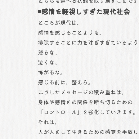
どちらも選べる状態を取り戻すことです
◾️感情を軽視しすぎた現代社会
ところが現代は、
感情を感じることよりも、
排除することに力を注ぎすぎているよう
怒るな。
泣くな。
怖がるな。
感じる前に、整えろ。
こうしたメッセージの積み重ねは、
身体や感情との関係を断ち切るための
「コントロール」を強化していきます。
それは、
人が人として生きるための感覚を手放