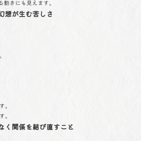
する動きにも見えます。
う幻想が生む苦しさ
」
。
す。
す。
はなく関係を結び直すこと