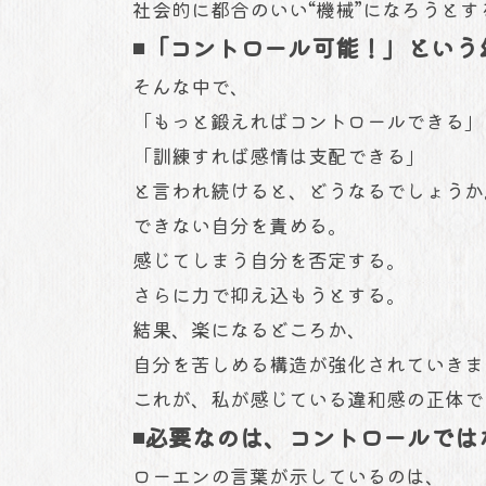
社会的に都合のいい“機械”になろうと
◾️「コントロール可能！」とい
そんな中で、
「もっと鍛えればコントロールできる
「訓練すれば感情は支配できる」
と言われ続けると、どうなるでしょうか
できない自分を責める。
感じてしまう自分を否定する。
さらに力で抑え込もうとする。
結果、楽になるどころか、
自分を苦しめる構造が強化されていきま
これが、私が感じている違和感の正体で
◾️必要なのは、コントロールで
ローエンの言葉が示しているのは、