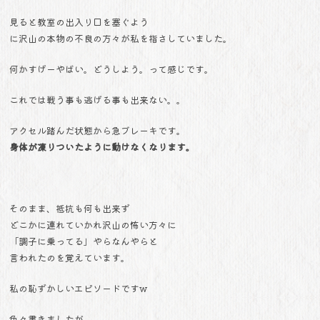
見ると教室の出入り口を塞ぐよう
に沢山の本物の不良の方々が私を指さしていました。
何かすげーやばい。どうしよう。って感じです。
これでは戦う事も逃げる事も出来ない。。
アクセル踏んだ状態から急ブレーキです。
身体が凍りついたように動けなくなります。
そのまま、抵抗も何も出来ず
どこかに連れていかれ沢山の怖い方々に
「調子に乗ってる」やらなんやらと
言われたのを覚えています。
私の恥ずかしいエピソードですw
色々書きましたが、