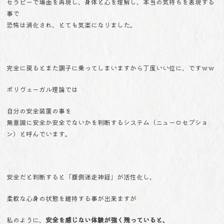
セラピーで場面を再現し、身体と心を理解し、本当の気持ちを表現する
事で
恐怖は消化され、とても気楽になりました。
完全に戻るとまた調子に乗ってしまいますから丁度いい位に、ですｗｗ
ポリヴェーガル理論では
自分の安全装置の事を
無意識に安全か安全でないかを判断するシステム（ニューロセプショ
ン）と呼んでいます。
安全だと判断すると「腹側迷走神経」が活性化し、
柔軟な心身の状態を維持する事が出来ますが
私のように、
安全を感じない体験が強く残っていると、