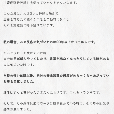
「背側迷走神経」を使ってシャットダウンします。
こんな風に、人は3つの神経の働きで、
生命を守るため様々なことを自動的に起こし
それを無意識に持ち続けています。
私の場合、この反応に気づいたのは
20年以上たってからです。
あるセラピーを受けていた時
自分は
目がぼんやりとしたり、言葉が出なくなったりしている時がある
のに気づいた時です。
当時の怖い体験以後、自分の安全装置の感度がめちゃくちゃあがってい
る事を自覚しました。
身体はずっと怖がったままだったわけです。これもトラウマです。
そして、その身体反応のワークに取り組んでいる時に、その時の記憶や
感情が戻りました。