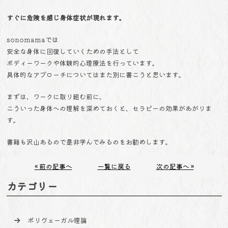
すぐに危険を感じ身体症状が現れます。
sonomamaでは
安全な身体に回復していくための手法として
ボディーワークや体験的心理療法を行っています。
具体的なアプローチについてはまた別に書こうと思います。
まずは、ワークに取り組む前に、
こういった身体への理解を深めておくと、セラピーの効果があがりま
す。
書籍も沢山あるので是非学んでみるのをお勧めします。
« 前の記事へ
一覧に戻る
次の記事へ »
カテゴリー
ポリヴェーガル理論