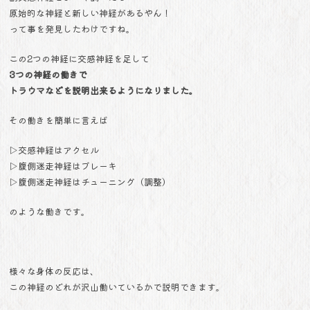
原始的な神経と新しい神経があるやん！
って事を発見したわけですね。
この2つの神経に交感神経を足して
3つの神経の働きで
トラウマなどを
説明出来るようになりました。
その働きを簡単に言えば
▷交感神経はアクセル
▷腹側迷走神経はブレーキ
▷腹側迷走神経はチューニング（調整）
のような働きです。
様々な身体の反応は、
この神経のどれが沢山働いているかで説明できます。