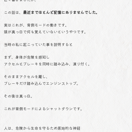
この話は、
最近までほとんど記憶にありませんでした。
実はこれが、背側モードの働きです。
頭が真っ白で何も覚えていないというやつです。
当時の私に起こっていた事を説明すると
まず、身体が危険を感知し
アクセルとブレーキを同時に踏み込み、凍り付く。
そのままアクセルを離し、
ブレーキだけ踏み込んでエンジンストップ。
その後は真っ白。
これが背側モードによるシャットダウンです。
人は、危険から生命を守るため原始的な神経