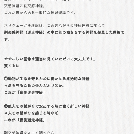
交感神経と副交感神経。
これが昔からある一般的な神経理論です。
ポリヴェーガル理論は、この昔ながらの神経理論に加えて
副交感神経（迷走神経）の中に別の働きをする
神経を発見した理論で
す。
ややこしい画像は適当に見ていただいて大丈夫です。
要するに
⓵動物が生命を守るために働かせる原始的な神経
⇒命を守るための死んだふりとか。
これが「背側迷走神経」
⓶他人との繋がりで安心する時に働く新しい神経
⇒人との繋がりを感じる時など
これが「腹側迷走神経」
副交感神経をよーく調べたら