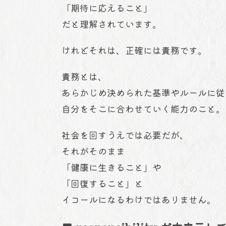
「期待に応えること」
だと理解されています。
けれどそれは、正確には責務です。
責務とは、
あらかじめ決められた基準やルールに従
自分をそこに合わせていく能力のこと。
社会を回すうえでは必要だが、
それがそのまま
「健康に生きること」や
「回復すること」と
イコールになるわけではありません。