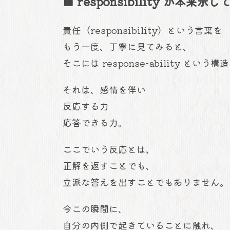
■ responsibility が本来示
責任（responsibility）という言葉を
もう一度、丁寧に見てみると、
そこには response-ability とい
それは、感情を伴い
反応する力
応答できる力。
ここでいう反応とは、
正解を返すことでも、
立派な答えを出すことでもありません。
今この瞬間に、
自分の内側で起きていることに触れ、