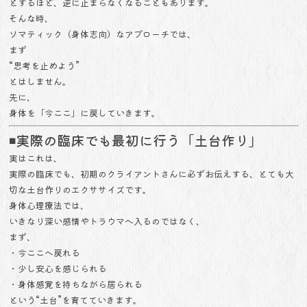
とするほど、逆に止まらなくなることもあります。
そんな時、
ソマティック（身体志向）なアプローチでは、
まず
“思考を止めよう”
とはしません。
先に、
身体を「今ここ」に戻していきます。
◾️実際の臨床でも最初に行う「土台作り」
実はこれは、
実際の臨床でも、初期のクライアントさんに必ずお伝えする、とても大
切な土台作りのエクササイズです。
身体心理療法では、
いきなり深い感情やトラウマへ入るのではなく、
まず、
・今ここへ戻れる
・少し安心を感じられる
・身体感覚を持ちながら居られる
という“土台”を育てていきます。