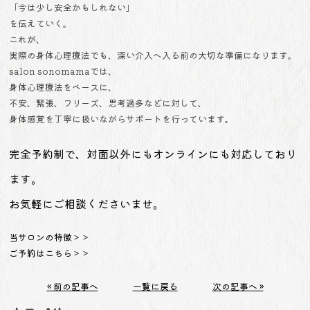
「今は少し安全かもしれない」
を伝えていく。
これが、
実際の身体心理療法でも、深い介入へ入る前の大切な準備になります。
salon sonomamaでは、
身体心理療法をベースに、
不安、緊張、フリーズ、思考過多などに対して、
身体感覚を丁寧に扱いながらサポートを行っています。
完全予約制で、対面以外にもオンラインにも対応しており
ます。
お気軽にご相談くださいませ。
当サロンの特徴＞＞
ご予約はこちら＞＞
« 前の記事へ
一覧に戻る
次の記事へ »