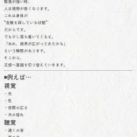
緊張が強い時、
人は視野が狭くなります。
これは身体が
“危険を探している状態”
だからです。
でも少し落ち着いてくると、
「あれ、視界が広がってきたかも」
という瞬間があります。
そこから、
五感へ意識を切り替えていきます。
◾️例えば…
視覚
・光
・色
・空間の広さ
・木の揺れ
聴覚
・遠くの音