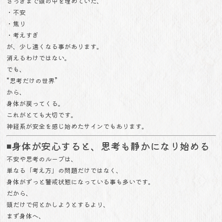
さっきまで頭の中を埋めていた、
・不安
・焦り
・考えすぎ
が、少し遠くなる事があります。
消えるわけではない。
でも、
“思考だけの世界”
から、
身体が戻ってくる。
これがとても大切です。
神経系が安全を感じ始めたサインでもあります。
◾️身体が安心すると、思考も静かになり始める
不安や思考のループは、
単なる「考え方」の問題だけではなく、
身体がずっと警戒状態になっている事も多いです。
だから、
頭だけで何とかしようとするより、
まず身体へ、