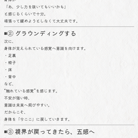
「あ、少し力を抜いてもいいかも」
と感じるくらいで十分。
頑張って緩めようとしなくて大丈夫です。
◾️② グラウンディングする
次に、
身体が支えられている感覚へ意識を向けます。
・足裏
・椅子
・床
・背中
など、
“触れている感覚”を感じます。
不安が強い時、
意識は未来へ飛びやすい。
だからこそ、
身体を「今ここ」に戻していきます。
◾️③ 視界が戻ってきたら、五感へ