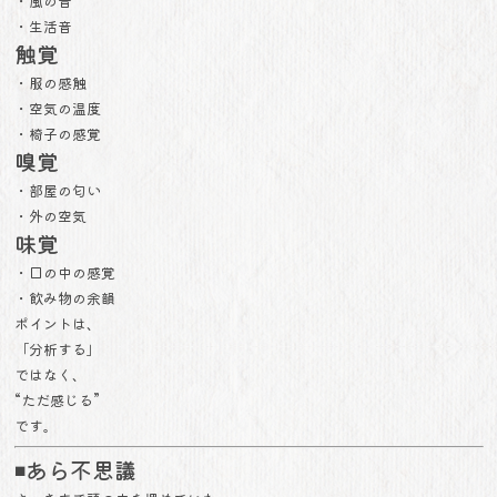
・風の音
・生活音
触覚
・服の感触
・空気の温度
・椅子の感覚
嗅覚
・部屋の匂い
・外の空気
味覚
・口の中の感覚
・飲み物の余韻
ポイントは、
「分析する」
ではなく、
“ただ感じる”
です。
◾️あら不思議