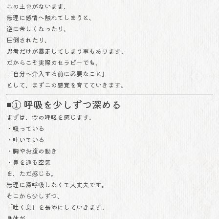
この土台がないまま、
無理に感情へ触れてしまうと、
逆に苦しくなったり、
圧倒されたり、
思考だけが暴走してしまう事もあります。
だからこそ実際のセラピーでも、
「自分へ介入する前に必要なこと」
として、まずこの感覚を育てていきます。
◾️① 呼吸を少しずつ深める
まずは、今の呼吸を感じます。
・吸っている
・吐いている
・胸やお腹の動き
・鼻を通る空気
を、ただ感じる。
無理に深呼吸しなくて大丈夫です。
そこから少しずつ、
「吐く息」を長めにしていきます。
身体が